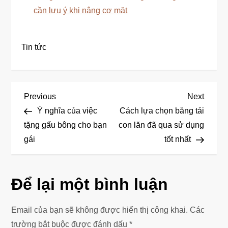
cần lưu ý khi nâng cơ mặt
Tin tức
Đ
Previous
Next
Previous
Next
Post
Post
Ý nghĩa của việc
Cách lựa chọn băng tải
i
tặng gấu bông cho bạn
con lăn đã qua sử dụng
gái
tốt nhất
ề
u
Để lại một bình luận
h
ư
Email của bạn sẽ không được hiển thị công khai.
Các
trường bắt buộc được đánh dấu
*