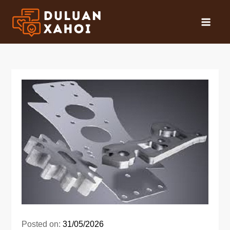
Skip
to
Tổng hợp, trao
content
đổi và thảo luận
các vấn đề xã hội
Posted on:
31/05/2026