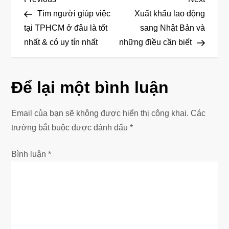
Đ
Post
Post
Tìm người giúp việc
Xuất khẩu lao động
i
tại TPHCM ở đâu là tốt
sang Nhật Bản và
nhất & có uy tín nhất
những điều cần biết
ề
u
Để lại một bình luận
h
ư
Email của bạn sẽ không được hiển thị công khai.
Các
trường bắt buộc được đánh dấu
*
ớ
Bình luận
*
n
g
b
à