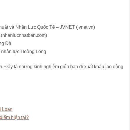
uật và Nhân Lực Quốc Tế – JVNET (jvnet.vn)
 (nhanlucnhatban.com)
ông Đà
g nhân lực Hoàng Long
ời. Đây là những kinh nghiệm giúp bạn đi xuất khẩu lao động
i Loan
điểm hiện tại?