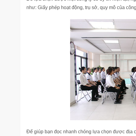
như: Giấy phép hoạt động, trụ sở, quy mô của côn
Để giúp bạn đọc nhanh chóng lựa chọn được địa chỉ