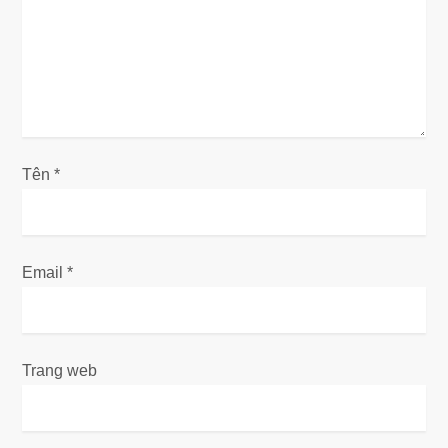
à
i
v
i
Tên
*
ế
t
Email
*
Trang web