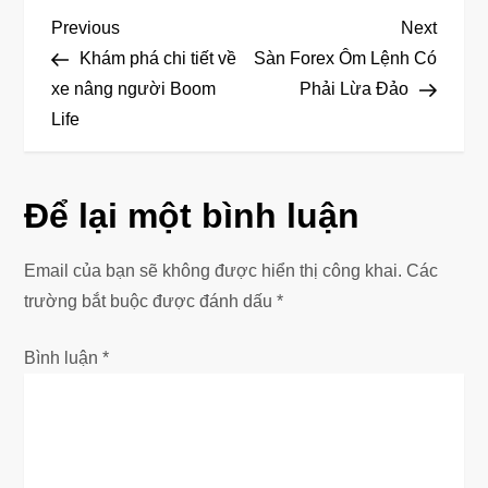
Đ
Previous
Next
Previous
Next
Post
Post
Khám phá chi tiết về
Sàn Forex Ôm Lệnh Có
i
xe nâng người Boom
Phải Lừa Đảo
Life
ề
u
Để lại một bình luận
h
ư
Email của bạn sẽ không được hiển thị công khai.
Các
trường bắt buộc được đánh dấu
*
ớ
Bình luận
*
n
g
b